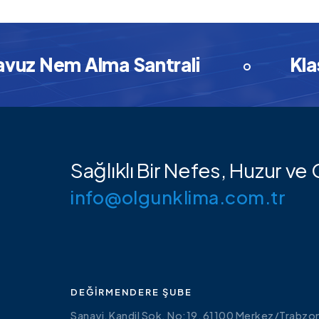
Nem Alma Santrali
Klasik I
Sağlıklı Bir Nefes, Huzur v
info@olgunklima.com.tr
DEĞIRMENDERE ŞUBE
Sanayi, Kandil Sok. No:19, 61100 Merkez/Trabzo