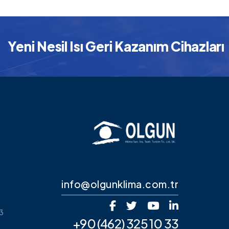
 Nesil Isı Geri Kazanım Cihazları
info@olgunklima.com.tr
3
+90 (462) 325 10 33