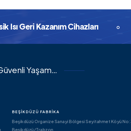
sı Geri Kazanım Cihazları
Yeni
e Güvenli Yaşam…
BEŞIKDÜZÜ FABRIKA
Beşikdüzü Organize Sanayi Bölgesi Seyitahmet Köyü No:
n
Beşikdüzü/Trabzon