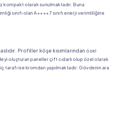
z kompakt olarak sunulmaktadır. Buna
mliği sınıfı olan A++++7 sınıfı enerji verimliliğine
slıdır. Profiller köşe kısımlarından
özel
vdeyi oluşturan paneller
çift cıdarlı olup özel olarak
 iç
tarafı ise kromdan yapılmaktadır. Gövdenin ara
.