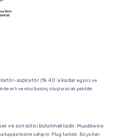
ntilatör-aspiratör (% 40’a kadar
egzoz ve
nde artı ve eksi basınç
oluşturacak şekilde
r ve son ısıtıcı bulunmaktadır.
Muadillerine
ma kapasitesine
sahiptir. Plug fanlıdır. Boyutları