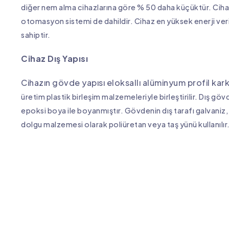
diğer nem alma cihazlarına göre % 50 daha küçüktür.
Ciha
otomasyon sistemi de dahildir. Cihaz en
yüksek enerji veri
sahiptir.
Cihaz Dış Yapısı
Cihazın gövde yapısı eloksallı alüminyum profil karka
üretim plastik birleşim malzemeleriyle birleştirilir. Dış gö
epoksi boya ile boyanmıştır. Gövdenin dış tarafı galvaniz,
dolgu malzemesi olarak poliüretan veya
taş yünü kullanılır