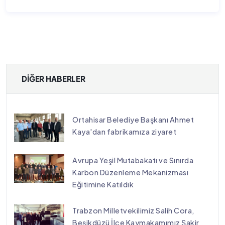
DIĞER HABERLER
Ortahisar Belediye Başkanı Ahmet
Kaya'dan fabrikamıza ziyaret
Avrupa Yeşil Mutabakatı ve Sınırda
Karbon Düzenleme Mekanizması
Eğitimine Katıldık
Trabzon Milletvekilimiz Salih Cora,
Beşikdüzü İlçe Kaymakamımız Şakir